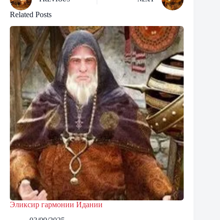
Related Posts
Эликсир гармонии Идании