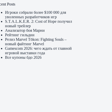
cent Posts
Игроки собрали более $100 000 для
уволенных разработчиков игр
S.T.A.L.K.E.R. 2: Cost of Hope получил
новый трейлер
Анализатор боя Марни
Рейтинг гильдии
Релиз Marvel Tōkon: Fighting Souls –
новый файтинг Marvel
Gamescom 2026: чего ждать от главной
игровой выставки года
Все купоны бдо 2026