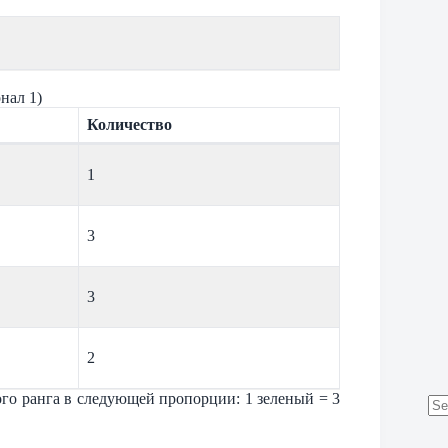
нал 1)
Количество
1
3
3
2
ого ранга в следующей пропорции: 1 зеленый = 3
No
res