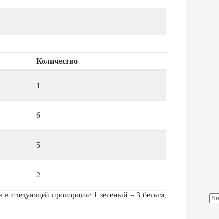
Количество
1
6
5
2
га в следующей пропорции: 1 зеленый = 3 белым,
No
res