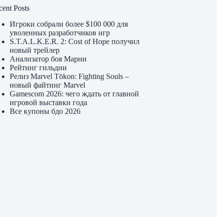
cent Posts
Игроки собрали более $100 000 для
уволенных разработчиков игр
S.T.A.L.K.E.R. 2: Cost of Hope получил
новый трейлер
Анализатор боя Марни
Рейтинг гильдии
Релиз Marvel Tōkon: Fighting Souls –
новый файтинг Marvel
Gamescom 2026: чего ждать от главной
игровой выставки года
Все купоны бдо 2026