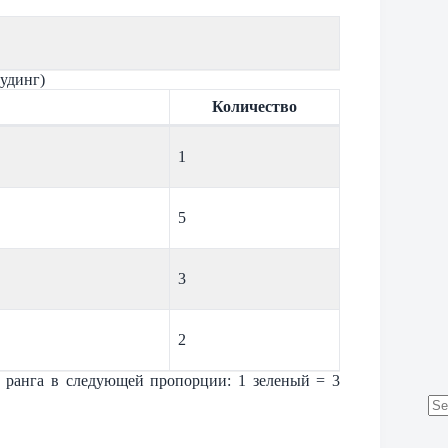
удинг)
Количество
1
5
3
2
 ранга в следующей пропорции: 1 зеленый = 3
No
res