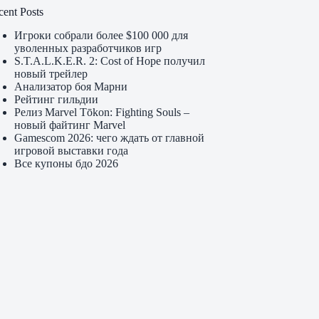
cent Posts
Игроки собрали более $100 000 для
уволенных разработчиков игр
S.T.A.L.K.E.R. 2: Cost of Hope получил
новый трейлер
Анализатор боя Марни
Рейтинг гильдии
Релиз Marvel Tōkon: Fighting Souls –
новый файтинг Marvel
Gamescom 2026: чего ждать от главной
игровой выставки года
Все купоны бдо 2026