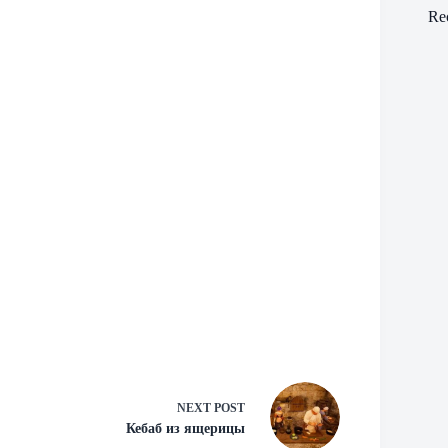
Re
NEXT
POST
Кебаб из ящерицы