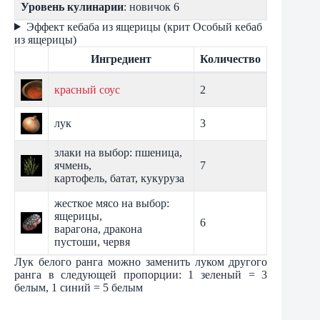
Уровень кулинарии
: новичок 6
Эффект кебаба из ящерицы (крит Особый кебаб
из ящерицы)
Ингредиент
Количество
красный соус
2
лук
3
злаки на выбор: пшеница,
ячмень,
7
картофель, батат, кукуруза
жесткое мясо на выбор:
ящерицы,
6
варагона, дракона
пустоши, червя
Лук белого ранга можно заменить луком другого
ранга в следующей пропорции: 1 зеленый = 3
белым, 1 синий = 5 белым