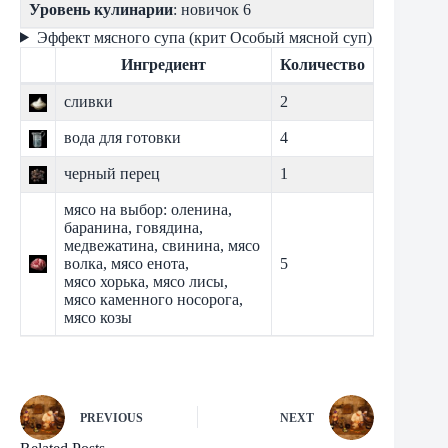
Уровень кулинарии
: новичок 6
Эффект мясного супа (крит Особый мясной суп)
Ингредиент
Количество
сливки
2
вода для готовки
4
черный перец
1
мясо на выбор: оленина,
баранина, говядина,
медвежатина, свинина, мясо
волка, мясо енота,
5
мясо хорька, мясо лисы,
мясо каменного носорога,
мясо козы
PREVIOUS
NEXT