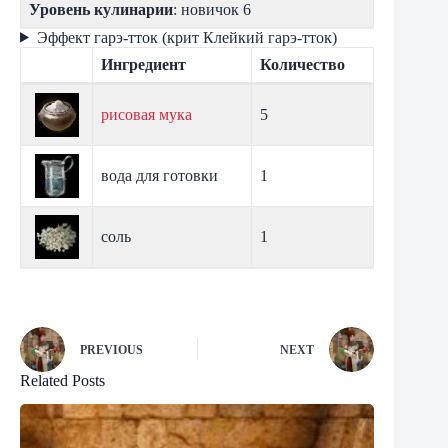
Уровень кулинарии
: новичок 6
Эффект гарэ-тток (крит Клейкий гарэ-тток)
Ингредиент
Количество
рисовая мука
5
вода для готовки
1
соль
1
PREVIOUS
NEXT
Related Posts