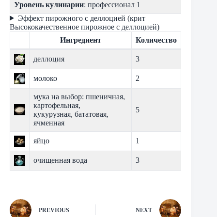
Уровень кулинарии
: профессионал 1
Эффект пирожного с деллоцией (крит
Высококачественное пирожное с деллоцией)
Ингредиент
Количество
деллоция
3
молоко
2
мука на выбор: пшеничная,
картофельная,
5
кукурузная, бататовая,
ячменная
яйцо
1
очищенная вода
3
PREVIOUS
NEXT