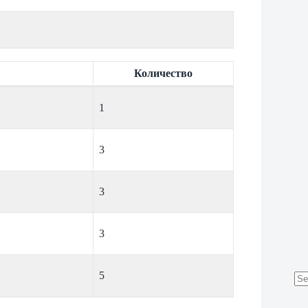
Количество
1
3
3
3
5
No
res