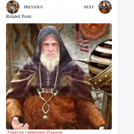
PREVIOUS
NEXT
Related Posts
Эликсир гармонии Идании