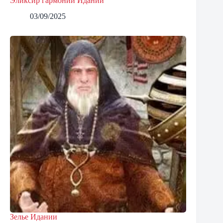
Эликсир гармонии Идании
03/09/2025
Зелье Идании